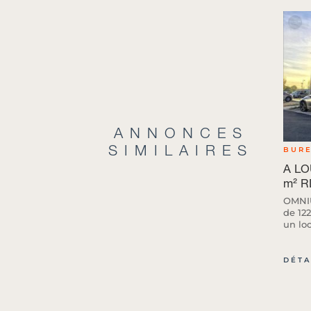
ANNONCES
SIMILAIRES
BUR
A LO
m² R
OMNIU
de 12
un lo
DÉTA