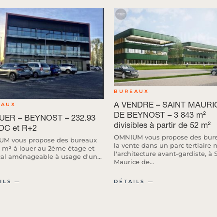
BUREAUX
A VENDRE – SAINT MAURI
EAUX
DE BEYNOST – 3 843 m²
UER – BEYNOST – 232.93
divisibles à partir de 52 m²
DC et R+2
OMNIUM vous propose des bur
M vous propose des bureaux
la vente dans un parc tertiaire 
2 m² à louer au 2ème étage et
l'architecture avant-gardiste, à 
cal aménageable à usage d'un...
Maurice de...
ILS ―
DÉTAILS ―