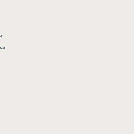
os
 de