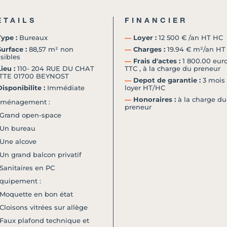
ETAILS
FINANCIER
ype :
Bureaux
―
Loyer :
12 500 € /an HT HC
urface :
88,57 m² non
―
Charges :
19.94 € m²/an HT
isibles
―
Frais d'actes :
1 800.00 eur
ieu :
110- 204 RUE DU CHAT
TTC , à la charge du preneur
TTE 01700 BEYNOST
―
Depot de garantie :
3 mois
isponibilite :
Immédiate
loyer HT/HC
―
Honoraires :
à la charge du
ménagement :
preneur
 Grand open-space
 Un bureau
 Une alcove
 Un grand balcon privatif
 Sanitaires en PC
quipement :
 Moquette en bon état
 Cloisons vitrées sur allège
 Faux plafond technique et