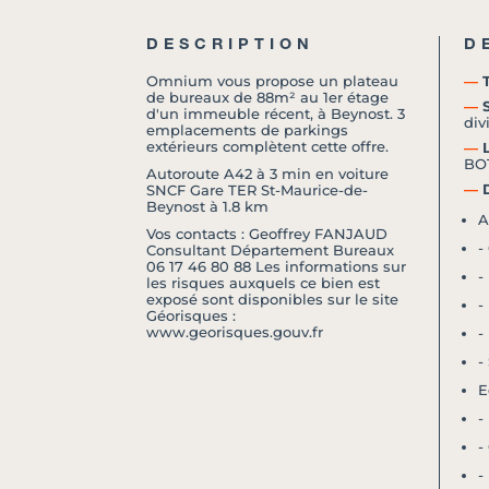
DESCRIPTION
D
Omnium vous propose un plateau
―
T
de bureaux de 88m² au 1er étage
―
S
d'un immeuble récent, à Beynost. 3
div
emplacements de parkings
extérieurs complètent cette offre.
―
L
BO
Autoroute A42 à 3 min en voiture
―
D
SNCF Gare TER St-Maurice-de-
Beynost à 1.8 km
A
Vos contacts : Geoffrey FANJAUD
-
Consultant Département Bureaux
06 17 46 80 88 Les informations sur
-
les risques auxquels ce bien est
exposé sont disponibles sur le site
-
Géorisques :
www.georisques.gouv.fr
-
-
E
-
-
-