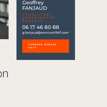
Geoffrey
FANJAUD
CONSULTANT
DÉPARTEMENT
BUREAUX
06 17 46 80 88
06 17 46 80 88
g.fanjaud@omnium1947.com
g.fanjaud@omnium1947.com
PRENDRE RENDEZ-
VOUS
on