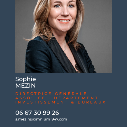
Sophie
MEZIN
DIRECTRICE GÉNÉRALE -
ASSOCIÉE - DÉPARTEMENT
INVESTISSEMENT & BUREAUX
06 67 30 99 26
s.mezin@omnium1947.com