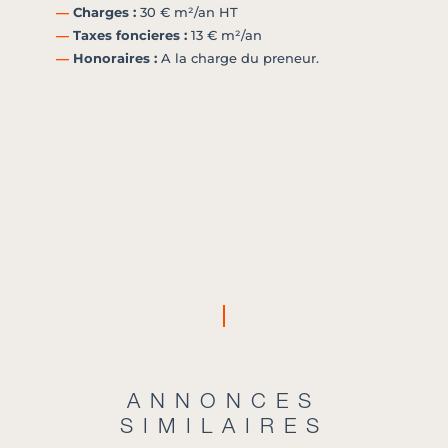
―
Charges :
30 € m²/an HT
―
Taxes foncieres :
13 € m²/an
―
Honoraires :
A la charge du preneur.
ANNONCES
SIMILAIRES