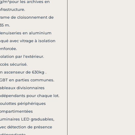
g/m²pour les archives en
nfrastructure.
rame de cloisonnement de
,35 m.
enuiseries en aluminium
aqué avec vitrage à isolation
enforcée.
solation par l'extérieur.
ccès sécurisé.
n ascenseur de 630kg .
GBT en parties communes.
ableaux divisionnaires
ndépendants pour chaque lot.
oulottes périphériques
ompartimentées
uminaires LED graduables,
vec détection de présence
ndépendante.