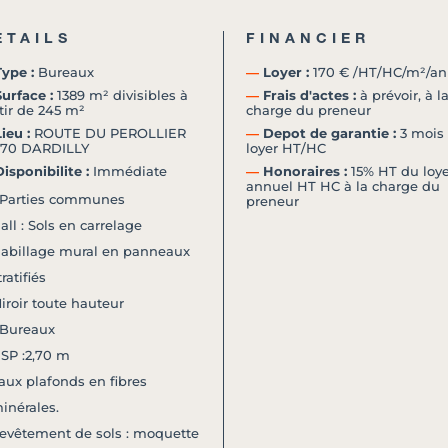
ETAILS
FINANCIER
ype :
Bureaux
―
Loyer :
170 € /HT/HC/m²/an
urface :
1389 m² divisibles à
―
Frais d'actes :
à prévoir, à l
tir de 245 m²
charge du preneur
ieu :
ROUTE DU PEROLLIER
―
Depot de garantie :
3 mois
570 DARDILLY
loyer HT/HC
isponibilite :
Immédiate
―
Honoraires :
15% HT du loye
annuel HT HC à la charge du
 Parties communes
preneur
all : Sols en carrelage
abillage mural en panneaux
tratifiés
iroir toute hauteur
 Bureaux
SP :2,70 m
aux plafonds en fibres
inérales.
evêtement de sols : moquette