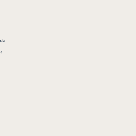
a
 de
r