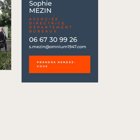
Sophie
MEZIN
ASSOCIÉE -
DIRECTRICE
DÉPARTEMENT
BUREAUX
06 67 30 99 26
06 67 30 99 26
s.mezin@omnium1947.com
s.mezin@omnium1947.com
PRENDRE RENDEZ-
VOUS