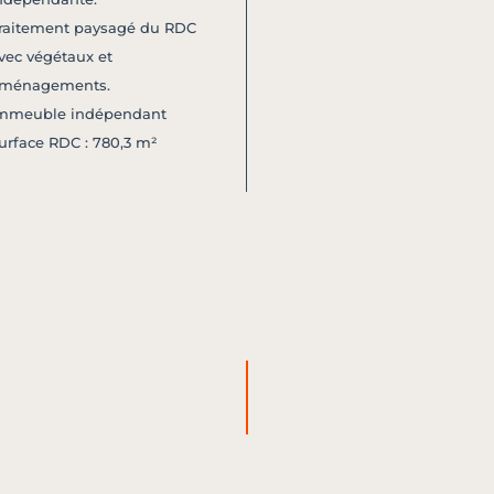
raitement paysagé du RDC
vec végétaux et
ménagements.
mmeuble indépendant
urface RDC : 780,3 m²