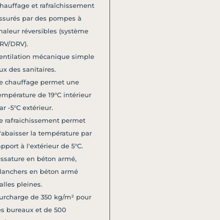
hauffage et rafraîchissement
ssurés par des pompes à
haleur réversibles (système
RV/DRV).
entilation mécanique simple
lux des sanitaires.
e chauffage permet une
empérature de 19°C intérieur
ar -5°C extérieur.
e rafraichissement permet
'abaisser la température par
apport à l'extérieur de 5°C.
ssature en béton armé,
lanchers en béton armé
alles pleines.
urcharge de 350 kg/m² pour
es bureaux et de 500