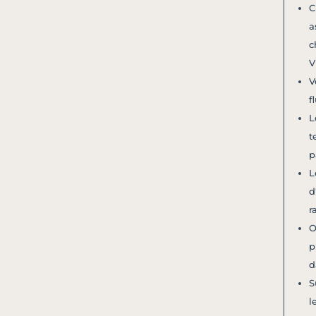
C
a
c
V
V
f
L
t
p
L
d
r
O
p
d
S
l