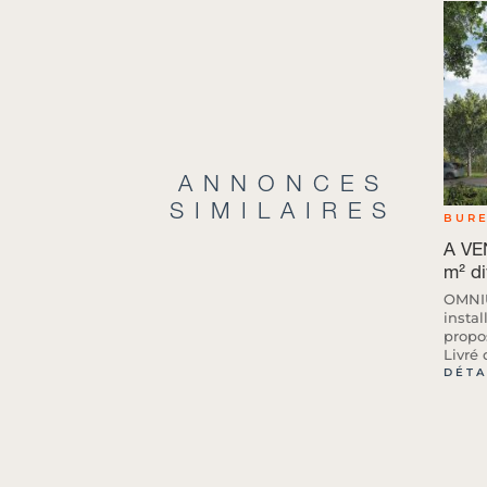
ANNONCES
SIMILAIRES
BUR
A VE
m² di
OMNIU
insta
propo
Livré 
DÉTA