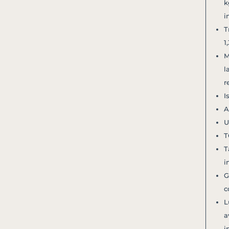
k
i
T
1
M
l
r
I
A
U
T
T
i
G
c
L
a
i