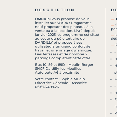
DESCRIPTION
D
OMNIUM vous propose de vous
―
T
installer sur SPARK : Programme
―
S
neuf proposant des plateaux à la
par
vente ou à la location. Livré depuis
janvier 2025, ce programme est situé
―
L
au coeur du pôle tertiaire de
69
DARDILLY et propose à ses
―
D
utilisateurs un grand confort de
travail et une image dynamique.
-
Des terrasses et de nombreux
parkings complètent cette offre.
H
Bus 10, 89 et 89D - Moulin Berger
H
SNCF Dardilly-les-Mouilles
Autoroute A6 à proximité
s
Votre contact : Sophie MEZIN
M
Directrice Générale - Associée
-
06.67.30.99.26
H
F
m
R