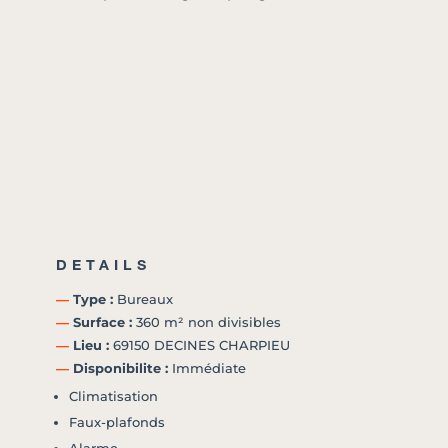
DETAILS
―
Type :
Bureaux
―
Surface :
360 m² non divisibles
―
Lieu :
69150 DECINES CHARPIEU
―
Disponibilite :
Immédiate
Climatisation
Faux-plafonds