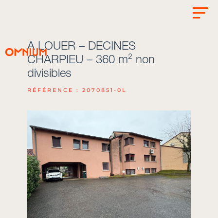
A LOUER – DECINES
CHARPIEU – 360 m² non
divisibles
RÉFÉRENCE : 2070851-0L