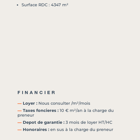
Surface RDC : 4347 m²
FINANCIER
―
Loyer :
Nous consulter /m²/mois
―
Taxes foncieres :
10 € m²/an à la charge du
preneur
―
Depot de garantie :
3 mois de loyer HT/HC
―
Honoraires :
en sus à la charge du preneur