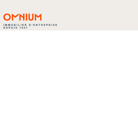
IMMOBILIER D’ENTREPRISE
DEPUIS 1947
25 RUE DU PLAT 69002 LYON
04 78 42 53 17
NAVIGATION
ACCUEIL
NOS ANNONCES
QUI SOMMES NOUS ?
NOS MÉTIERS
SOCIÉTÉ ENGAGÉE
PROGRAMMES DE MÉCÉNAT
ACTUALITÉS
ARCHIVES
NOUS CONTACTER