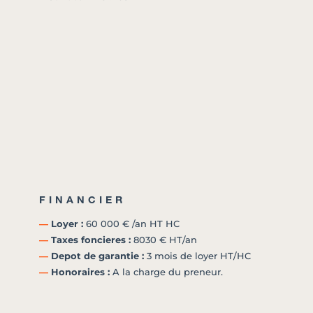
FINANCIER
―
Loyer :
60 000 € /an HT HC
―
Taxes foncieres :
8030 € HT/an
―
Depot de garantie :
3 mois de loyer HT/HC
―
Honoraires :
A la charge du preneur.