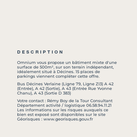
DESCRIPTION
Omnium vous propose un bâtiment mixte d'une
surface de 500m², sur son terrain indépendant,
idéalement situé à Décines. 15 places de
parkings viennent compléter cette offre.
Bus Décines Verlaine (Ligne 79, Ligne ZI3) A 42
(Entrée), A 42 (Sortie), A 43 (Entrée Rue Yvonne
Chanu), A 43 (Sortie D 383)
Votre contact : Rémy Boy de la Tour Consultant
Département activité / logistique 06.58.94.11.21
Les informations sur les risques auxquels ce
bien est exposé sont disponibles sur le site
Géorisques : www.georisques.gouv.fr