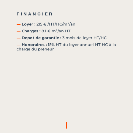
FINANCIER
―
Loyer :
215 € /HT/HC/m²/an
―
Charges :
8.1 € m²/an HT
―
Depot de garantie :
3 mois de loyer HT/HC
―
Honoraires :
15% HT du loyer annuel HT HC à la
charge du preneur