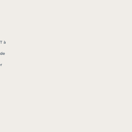
n
T à
 de
r