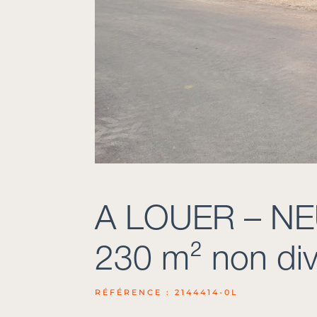
A LOUER – NE
230 m² non div
RÉFÉRENCE : 2144414-0L