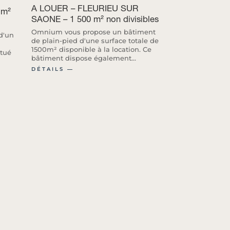
A LOUER – FLEURIEU SUR
 m²
SAONE – 1 500 m² non divisibles
Omnium vous propose un bâtiment
d'un
de plain-pied d'une surface totale de
1500m² disponible à la location. Ce
itué
bâtiment dispose également...
DÉTAILS ―