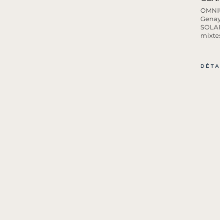
OMNIU
Genay,
SOLAR
mixtes 
DÉTA