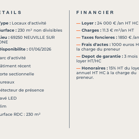
ETAILS
FINANCIER
ype :
Locaux d'activité
―
Loyer :
24 000 € /an HT HC
urface :
230 m² non divisibles
―
Charges :
11.3 € m²/an HT
ieu :
69250 NEUVILLE SUR
―
Taxes foncieres :
1850 € /a
ONE
―
Frais d'actes :
1000 euros H
isponibilite :
01/06/2026
la charge du preneur
―
Depot de garantie :
3 mois
arc d'activité
loyer HT/HC
âtiment récent
―
Honoraires :
15% HT du loye
annuel HT HC à la charge du
orte sectionnelle
preneur.
ureaux
étecteur de présence
avé LED
lim
urface RDC : 230 m²