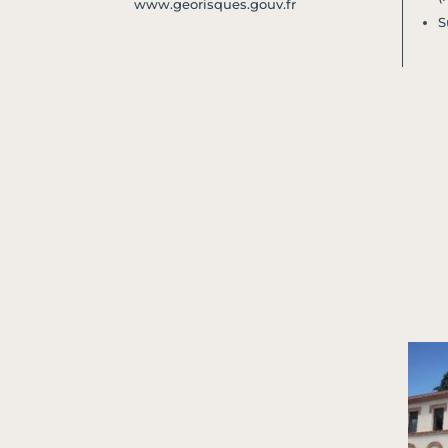
www.georisques.gouv.fr
S