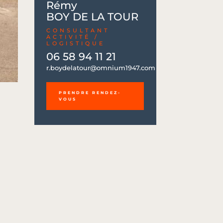
Rémy
BOY DE LA TOUR
CONSULTANT
ACTIVITÉ /
LOGISTIQUE
06 58 94 11 21
06 58 94 11 21
r.boydelatour@omnium1947.com
r.boydelatour@omnium1947.com
PRENDRE RENDEZ-
VOUS