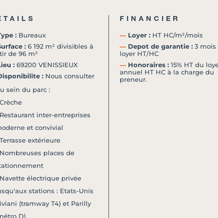
ETAILS
FINANCIER
ype :
Bureaux
―
Loyer :
HT HC/m²/mois
urface :
6 192 m² divisibles à
―
Depot de garantie :
3 mois
tir de 96 m²
loyer HT/HC
ieu :
69200 VENISSIEUX
―
Honoraires :
15% HT du loye
annuel HT HC à la charge du
isponibilite :
Nous consulter
preneur.
u sein du parc :
 Crèche
 Restaurant inter-entreprises
oderne et convivial
 Terrasse extérieure
 Nombreuses places de
tationnement
 Navette électrique privée
usqu'aux stations : Etats-Unis
iviani (tramway T4) et Parilly
métro D)