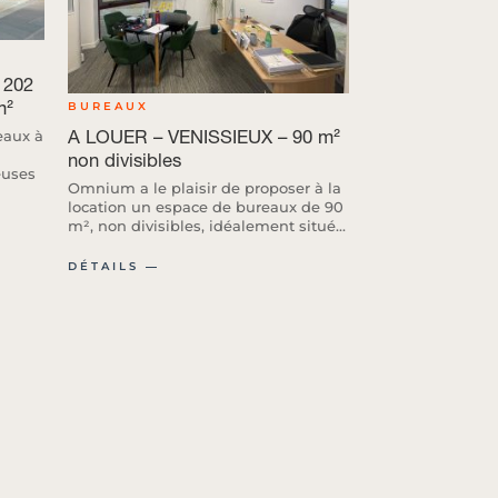
 202
m²
BUREAUX
A LOUER – VENISSIEUX – 90 m²
eaux à
non divisibles
euses
Omnium a le plaisir de proposer à la
location un espace de bureaux de 90
m², non divisibles, idéalement situé...
DÉTAILS ―