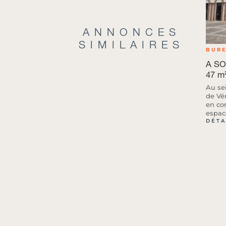
ANNONCES
SIMILAIRES
BUR
A SO
47 m²
Au se
de Vé
en co
espac
DÉTA