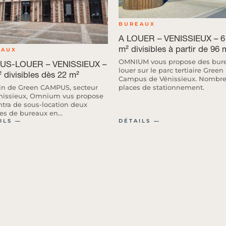
BUREAUX
A LOUER – VENISSIEUX – 6
m² divisibles à partir de 96 
EAUX
OMNIUM vous propose des bur
US-LOUER – VENISSIEUX –
louer sur le parc tertiaire Green
 divisibles dès 22 m²
Campus de Vénissieux. Nombr
in de Green CAMPUS, secteur
places de stationnement.
nissieux, Omnium vus propose
ntra de sous-location deux
es de bureaux en...
ILS ―
DÉTAILS ―