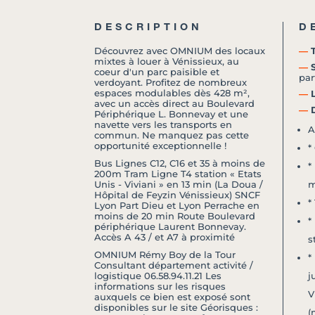
DESCRIPTION
D
Découvrez avec OMNIUM des locaux
―
T
mixtes à louer à Vénissieux, au
―
S
coeur d'un parc paisible et
par
verdoyant. Profitez de nombreux
espaces modulables dès 428 m²,
―
L
avec un accès direct au Boulevard
―
D
Périphérique L. Bonnevay et une
navette vers les transports en
A
commun. Ne manquez pas cette
opportunité exceptionnelle !
*
Bus Lignes C12, C16 et 35 à moins de
*
200m Tram Ligne T4 station « Etats
Unis - Viviani » en 13 min (La Doua /
m
Hôpital de Feyzin Vénissieux) SNCF
*
Lyon Part Dieu et Lyon Perrache en
moins de 20 min Route Boulevard
*
périphérique Laurent Bonnevay.
Accès A 43 / et A7 à proximité
s
OMNIUM Rémy Boy de la Tour
*
Consultant département activité /
logistique 06.58.94.11.21 Les
j
informations sur les risques
V
auxquels ce bien est exposé sont
disponibles sur le site Géorisques :
(