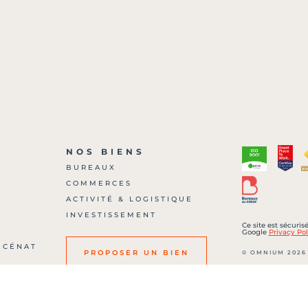
NOS BIENS
BUREAUX
COMMERCES
?
ACTIVITÉ & LOGISTIQUE
INVESTISSEMENT
Ce site est sécuri
Google
Privacy Pol
ÉCÉNAT
© OMNIUM 2026
PROPOSER UN BIEN
SARL au capital de
700 00036 – RCS :
Carte professionne
506 délivréee par 