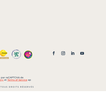
sé par reCAPTCHA de
icy
et
Terms of Service
ap
 TOUS DROITS RÉSERVÉS
 105 000 € – Siret : 452 022
 B 452 022 700 LYON
lle n° CPI 6901 2018 000 033
la CCI de LYON Métropole Saint-