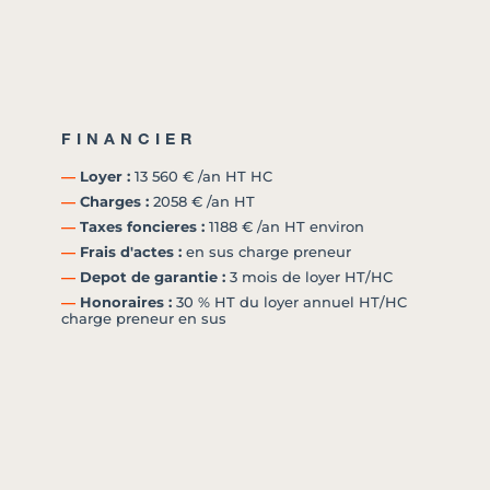
FINANCIER
―
Loyer :
13 560 € /an HT HC
―
Charges :
2058 € /an HT
―
Taxes foncieres :
1188 € /an HT environ
―
Frais d'actes :
en sus charge preneur
―
Depot de garantie :
3 mois de loyer HT/HC
―
Honoraires :
30 % HT du loyer annuel HT/HC
charge preneur en sus