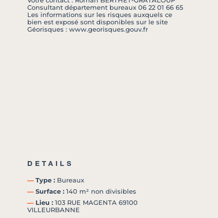
Votre contact : Roman BERTHET-GRATALOUP
Consultant département bureaux 06 22 01 66 65
Les informations sur les risques auxquels ce
bien est exposé sont disponibles sur le site
Géorisques : www.georisques.gouv.fr
DETAILS
―
Type :
Bureaux
―
Surface :
140 m² non divisibles
―
Lieu :
103 RUE MAGENTA 69100
VILLEURBANNE