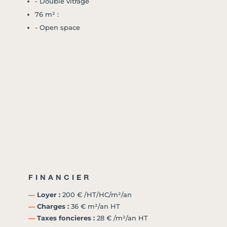
- Double vitrage
76 m² :
- Open space
FINANCIER
―
Loyer :
200 € /HT/HC/m²/an
―
Charges :
36 € m²/an HT
―
Taxes foncieres :
28 € /m²/an HT