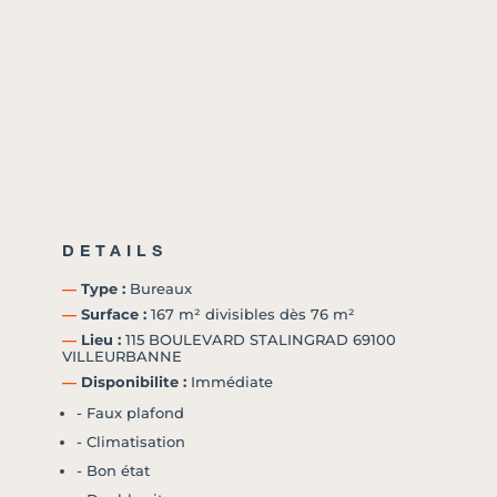
DETAILS
―
Type :
Bureaux
―
Surface :
167 m² divisibles dès 76 m²
―
Lieu :
115 BOULEVARD STALINGRAD 69100
VILLEURBANNE
―
Disponibilite :
Immédiate
- Faux plafond
- Climatisation
- Bon état