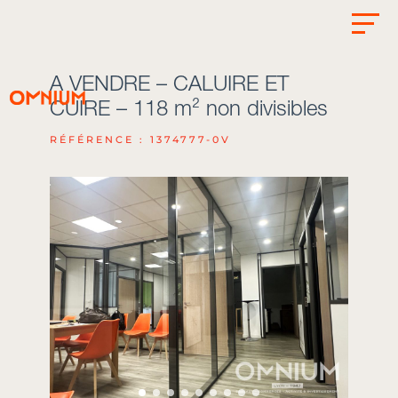
A VENDRE – CALUIRE ET
CUIRE – 118 m² non divisibles
RÉFÉRENCE : 1374777-0V