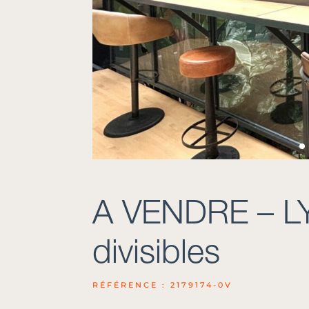
A VENDRE – L
divisibles
RÉFÉRENCE : 2179174-0V