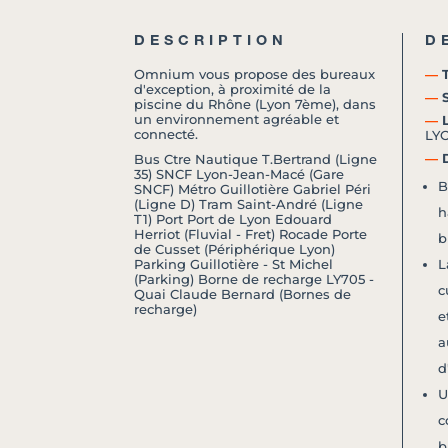
DESCRIPTION
D
Omnium vous propose des bureaux
―
T
d'exception, à proximité de la
―
S
piscine du Rhône (Lyon 7ème), dans
un environnement agréable et
―
L
connecté.
LY
―
D
Bus Ctre Nautique T.Bertrand (Ligne
35) SNCF Lyon-Jean-Macé (Gare
B
SNCF) Métro Guillotière Gabriel Péri
(Ligne D) Tram Saint-André (Ligne
h
T1) Port Port de Lyon Edouard
Herriot (Fluvial - Fret) Rocade Porte
b
de Cusset (Périphérique Lyon)
Parking Guillotière - St Michel
L
(Parking) Borne de recharge LY705 -
c
Quai Claude Bernard (Bornes de
recharge)
e
a
d
U
c
b