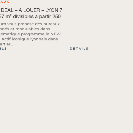
EAUX
DEAL – A LOUER – LYON 7
57 m² divisibles à partir 250
m vous propose des bureaux
onnés et modulables dans
lématique programme le NEW
 Actif iconique lyonnais dans
rtier...
ILS ―
DÉTAILS ―