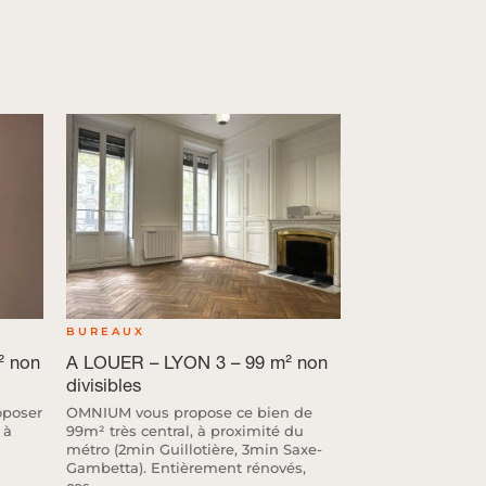
BUREAUX
² non
A LOUER – LYON 3 – 99 m² non
divisibles
oposer
OMNIUM vous propose ce bien de
 à
99m² très central, à proximité du
métro (2min Guillotière, 3min Saxe-
Gambetta). Entièrement rénovés,