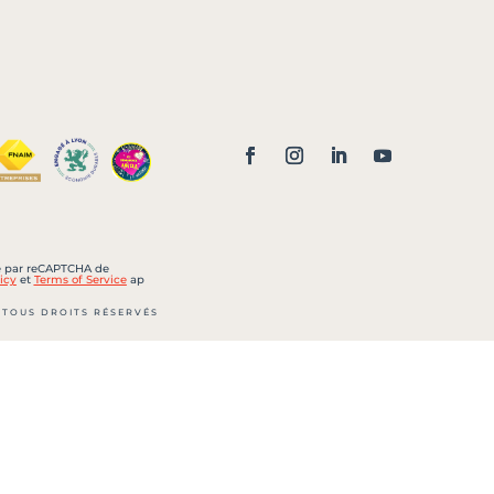
sé par reCAPTCHA de
icy
et
Terms of Service
ap
 TOUS DROITS RÉSERVÉS
 105 000 € – Siret : 452 022
 B 452 022 700 LYON
lle n° CPI 6901 2018 000 033
la CCI de LYON Métropole Saint-
 – BRANDING – DIGITAL