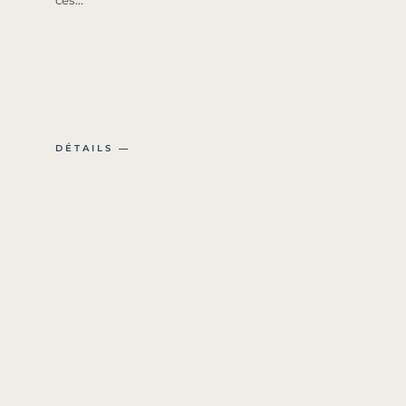
ces...
DÉTAILS ―