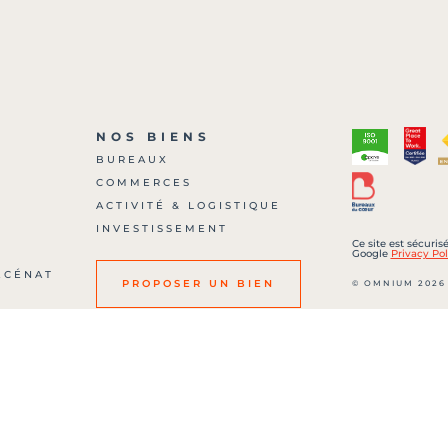
NOS BIENS
BUREAUX
COMMERCES
?
ACTIVITÉ & LOGISTIQUE
INVESTISSEMENT
Ce site est sécuri
Google
Privacy Pol
ÉCÉNAT
© OMNIUM 2026
PROPOSER UN BIEN
SARL au capital de
700 00036 – RCS :
Carte professionne
506 délivréee par 
Etienne Roanne
JJP
|
STRATÉGIE