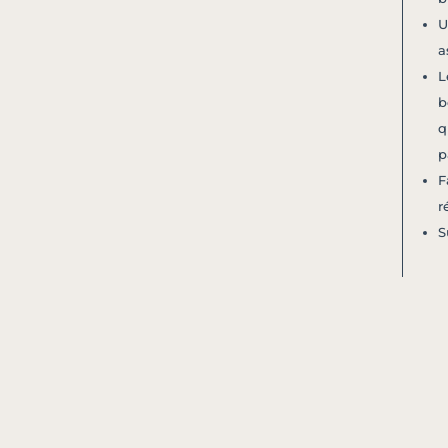
U
a
L
b
q
p
F
r
S