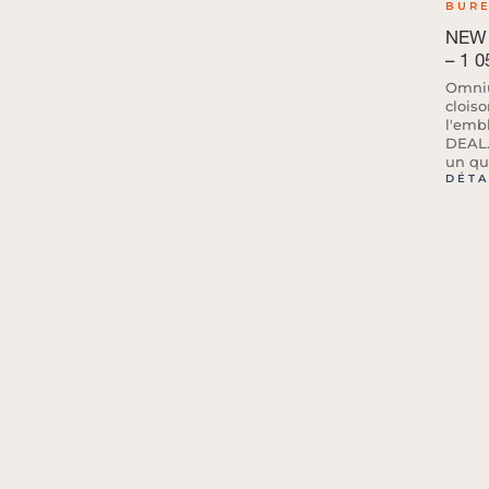
BUR
NEW 
– 1 0
Omniu
clois
l'emb
DEAL.
un qua
DÉTA