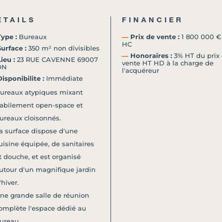
ETAILS
FINANCIER
ype :
Bureaux
―
Prix de vente :
1 800 000 €
HC
urface :
350 m² non divisibles
―
Honoraires :
3% HT du prix
ieu :
23 RUE CAVENNE 69007
vente HT HD à la charge de
ON
l'acquéreur
isponibilite :
Immédiate
ureaux atypiques mixant
abilement open-space et
ureaux cloisonnés.
a surface dispose d'une
uisine équipée, de sanitaires
t douche, et est organisé
utour d'un magnifique jardin
'hiver.
ne grande salle de réunion
omplète l'espace dédié au
ureau.