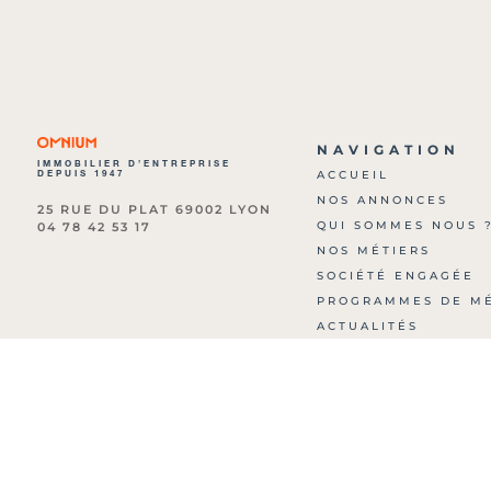
NAVIGATION
IMMOBILIER D’ENTREPRISE
DEPUIS 1947
ACCUEIL
NOS ANNONCES
25 RUE DU PLAT 69002 LYON
QUI SOMMES NOUS 
04 78 42 53 17
NOS MÉTIERS
SOCIÉTÉ ENGAGÉE
PROGRAMMES DE M
ACTUALITÉS
ARCHIVES
NOUS CONTACTER
HONORAIRES
MENTIONS LÉGALES