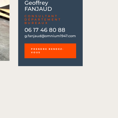
Geoffrey
FANJAUD
CONSULTANT
DÉPARTEMENT
BUREAUX
06 17 46 80 88
06 17 46 80 88
g.fanjaud@omnium1947.com
g.fanjaud@omnium1947.com
PRENDRE RENDEZ-
VOUS