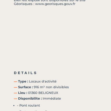
bien est exposé sont disponibles sur le site
Géorisques : www.georisques.gouv.fr
DETAILS
―
Type :
Locaux d'activité
―
Surface :
916 m² non divisibles
―
Lieu :
01360 BELIGNEUX
―
Disponibilite :
Immédiate
- Pont roulant