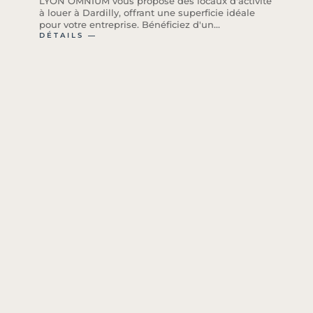
LYON OMNIUM vous propose des locaux d'activité
à louer à Dardilly, offrant une superficie idéale
pour votre entreprise. Bénéficiez d'un...
DÉTAILS ―