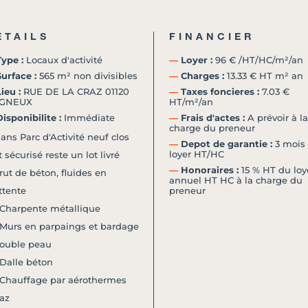
ETAILS
FINANCIER
ype :
Locaux d'activité
―
Loyer :
96 € /HT/HC/m²/an
urface :
565 m² non divisibles
―
Charges :
13.33 € HT m² an
ieu :
RUE DE LA CRAZ 01120
―
Taxes foncieres :
7.03 €
GNEUX
HT/m²/an
isponibilite :
Immédiate
―
Frais d'actes :
A prévoir à la
charge du preneur
ans Parc d'Activité neuf clos
―
Depot de garantie :
3 mois
loyer HT/HC
t sécurisé reste un lot livré
―
Honoraires :
15 % HT du loy
rut de béton, fluides en
annuel HT HC à la charge du
ttente
preneur
 Charpente métallique
 Murs en parpaings et bardage
ouble peau
 Dalle béton
 Chauffage par aérothermes
az