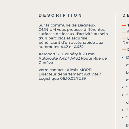
DESCRIPTION
D
Sur la commune de Dagneux,
―
T
OMNIUM vous propose différentes
―
S
surfaces de locaux d'activité au sein
d'un parc clos et sécurisé
―
L
bénéficiant d'un accès rapide aux
DA
autoroutes A42 et A432.
―
D
Aéroport ST Exupéry à 20 mn
D
Autoroute A42 / A432 Route Rue de
Genève
e
Votre contact : Alexis MOREL
b
Directeur département Activité /
Logistique 06.10.02.72.59
a
*
*
d
*
*
g