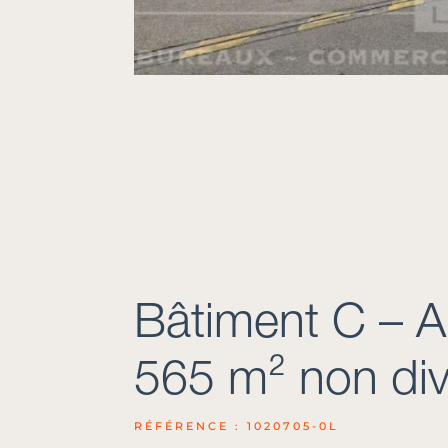
Bâtiment C –
565 m² non div
RÉFÉRENCE : 1020705-0L