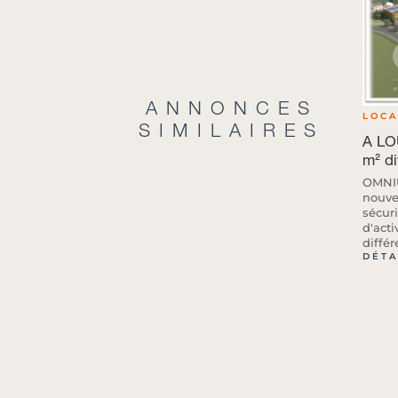
ANNONCES
LOCA
SIMILAIRES
A LO
m² di
OMNIU
nouve
sécur
d'acti
différ
DÉTA