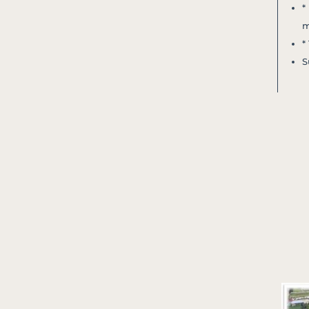
*
m
*
S