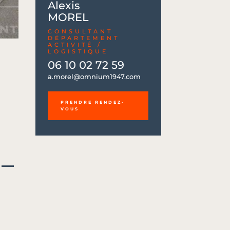
Alexis
MOREL
CONSULTANT
DÉPARTEMENT
ACTIVITÉ /
LOGISTIQUE
06 10 02 72 59
06 10 02 72 59
a.morel@omnium1947.com
a.morel@omnium1947.com
PRENDRE RENDEZ-
VOUS
 –