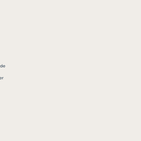
 de
er