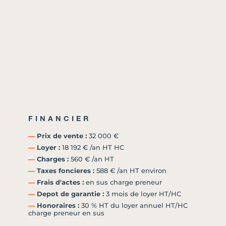
FINANCIER
―
Prix de vente :
32 000 €
―
Loyer :
18 192 € /an HT HC
―
Charges :
560 € /an HT
―
Taxes foncieres :
588 € /an HT environ
―
Frais d'actes :
en sus charge preneur
―
Depot de garantie :
3 mois de loyer HT/HC
―
Honoraires :
30 % HT du loyer annuel HT/HC
charge preneur en sus