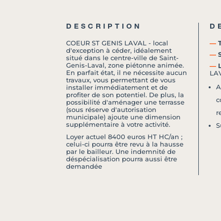
DESCRIPTION
D
COEUR ST GENIS LAVAL - local
―
T
d'exception à céder, idéalement
―
S
situé dans le centre-ville de Saint-
Genis-Laval, zone piétonne animée.
―
L
En parfait état, il ne nécessite aucun
LA
travaux, vous permettant de vous
A
installer immédiatement et de
profiter de son potentiel. De plus, la
c
possibilité d'aménager une terrasse
(sous réserve d'autorisation
r
municipale) ajoute une dimension
supplémentaire à votre activité.
S
Loyer actuel 8400 euros HT HC/an ;
celui-ci pourra être revu à la hausse
par le bailleur. Une indemnité de
déspécialisation pourra aussi être
demandée