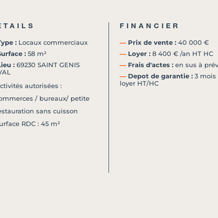
ETAILS
FINANCIER
ype :
Locaux commerciaux
―
Prix de vente :
40 000 €
urface :
58 m²
―
Loyer :
8 400 € /an HT HC
ieu :
69230 SAINT GENIS
―
Frais d'actes :
en sus à prév
VAL
―
Depot de garantie :
3 mois
loyer HT/HC
ctivités autorisées :
ommerces / bureaux/ petite
estauration sans cuisson
urface RDC : 45 m²