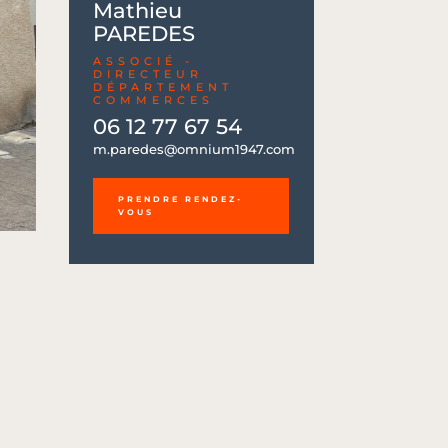
Mathieu
PAREDES
ASSOCIÉ -
DIRECTEUR
DÉPARTEMENT
COMMERCES
06 12 77 67 54
06 12 77 67 54
m.paredes@omnium1947.com
m.paredes@omnium1947.com
PRENDRE RENDEZ-
VOUS