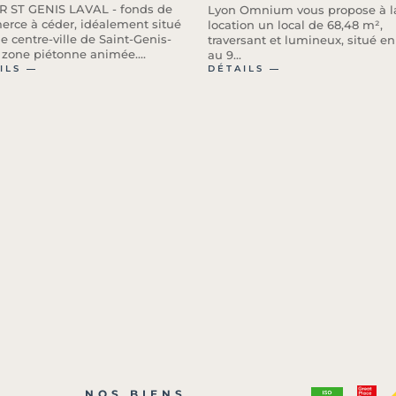
 ST GENIS LAVAL - fonds de
Lyon Omnium vous propose à l
rce à céder, idéalement situé
location un local de 68,48 m²,
e centre-ville de Saint-Genis-
traversant et lumineux, situé e
, zone piétonne animée....
au 9...
ILS ―
DÉTAILS ―
NOS BIENS