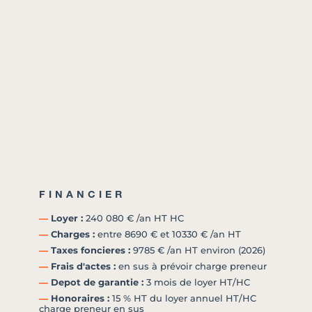
FINANCIER
―
Loyer :
240 080 € /an HT HC
―
Charges :
entre 8690 € et 10330 € /an HT
―
Taxes foncieres :
9785 € /an HT environ (2026)
―
Frais d'actes :
en sus à prévoir charge preneur
―
Depot de garantie :
3 mois de loyer HT/HC
―
Honoraires :
15 % HT du loyer annuel HT/HC
charge preneur en sus