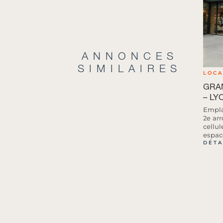
ANNONCES
SIMILAIRES
LOC
GRAN
– LY
Empla
2e ar
cellu
espace
DÉTA