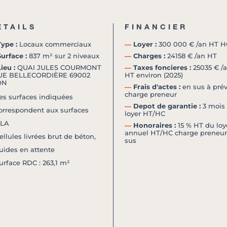
ETAILS
FINANCIER
ype :
Locaux commerciaux
―
Loyer :
300 000 € /an HT H
urface :
837 m² sur 2 niveaux
―
Charges :
24158 € /an HT
ieu :
QUAI JULES COURMONT
―
Taxes foncieres :
25035 € /
RUE BELLECORDIÈRE 69002
HT environ (2025)
ON
―
Frais d'actes :
en sus à prév
charge preneur
es surfaces indiquées
―
Depot de garantie :
3 mois
orrespondent aux surfaces
loyer HT/HC
LA
―
Honoraires :
15 % HT du loy
annuel HT/HC charge preneur
ellules livrées brut de béton,
sus
luides en attente
urface RDC : 263,1 m²