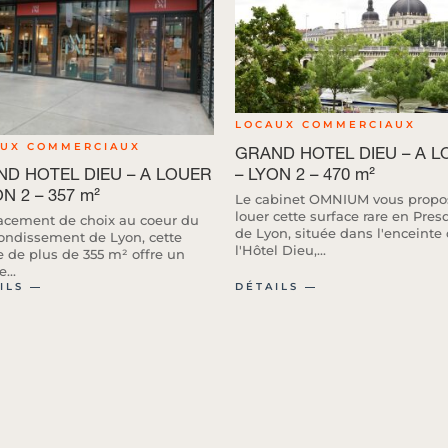
LOCAUX COMMERCIAUX
AUX COMMERCIAUX
GRAND HOTEL DIEU – A L
– LYON 2 – 470 m²
D HOTEL DIEU – A LOUER
ON 2 – 357 m²
Le cabinet OMNIUM vous propo
louer cette surface rare en Presq
cement de choix au coeur du
de Lyon, située dans l'enceinte
rondissement de Lyon, cette
l'Hôtel Dieu,...
le de plus de 355 m² offre un
...
ILS ―
DÉTAILS ―