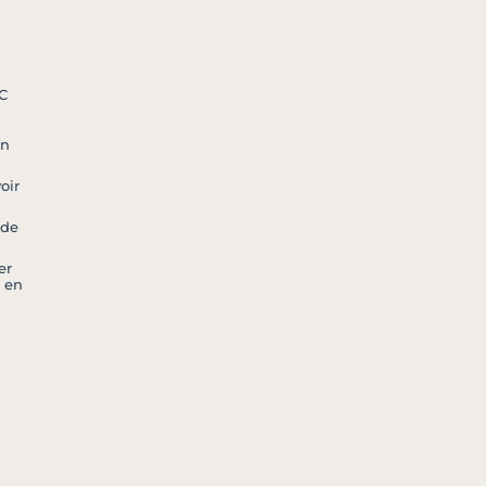
C
an
oir
 de
er
 en