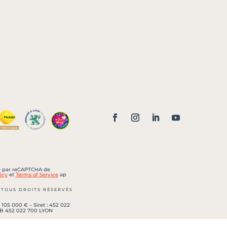
sé par reCAPTCHA de
icy
et
Terms of Service
ap
 TOUS DROITS RÉSERVÉS
 105 000 € – Siret : 452 022
 B 452 022 700 LYON
lle n° CPI 6901 2018 000 033
la CCI de LYON Métropole Saint-