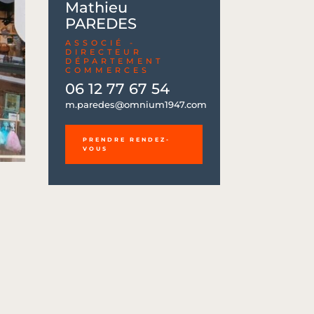
Mathieu
PAREDES
ASSOCIÉ -
DIRECTEUR
DÉPARTEMENT
COMMERCES
06 12 77 67 54
06 12 77 67 54
m.paredes@omnium1947.com
m.paredes@omnium1947.com
PRENDRE RENDEZ-
VOUS