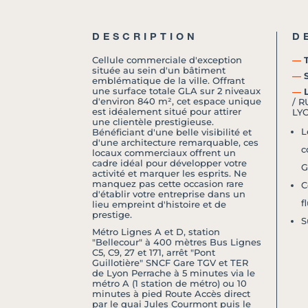
DESCRIPTION
D
Cellule commerciale d'exception
―
T
située au sein d'un bâtiment
―
S
emblématique de la ville. Offrant
une surface totale GLA sur 2 niveaux
―
L
d'environ 840 m², cet espace unique
/ 
est idéalement situé pour attirer
LY
une clientèle prestigieuse.
L
Bénéficiant d'une belle visibilité et
d'une architecture remarquable, ces
c
locaux commerciaux offrent un
cadre idéal pour développer votre
G
activité et marquer les esprits. Ne
manquez pas cette occasion rare
C
d'établir votre entreprise dans un
f
lieu empreint d'histoire et de
prestige.
S
Métro Lignes A et D, station
"Bellecour" à 400 mètres Bus Lignes
C5, C9, 27 et 171, arrêt "Pont
Guillotière" SNCF Gare TGV et TER
de Lyon Perrache à 5 minutes via le
métro A (1 station de métro) ou 10
minutes à pied Route Accès direct
par le quai Jules Courmont puis le