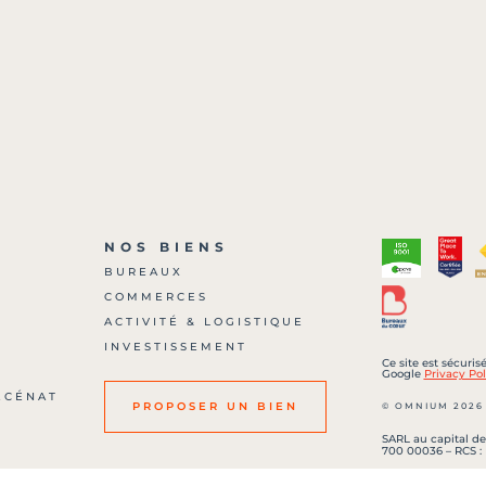
NOS BIENS
BUREAUX
COMMERCES
?
ACTIVITÉ & LOGISTIQUE
INVESTISSEMENT
Ce site est sécuri
Google
Privacy Pol
ÉCÉNAT
© OMNIUM 2026
PROPOSER UN BIEN
SARL au capital de
700 00036 – RCS :
Carte professionne
506 délivréee par 