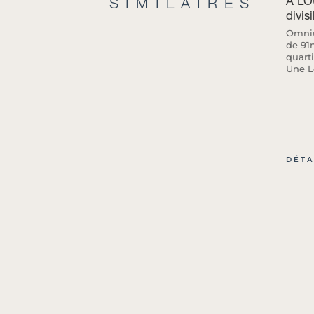
A LO
SIMILAIRES
divis
Omniu
de 91
quarti
Une Lo
DÉTA