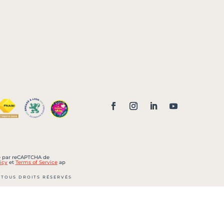
sé par reCAPTCHA de
icy
et
Terms of Service
ap
 TOUS DROITS RÉSERVÉS
 105 000 € – Siret : 452 022
 B 452 022 700 LYON
lle n° CPI 6901 2018 000 033
la CCI de LYON Métropole Saint-