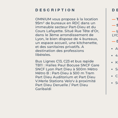
DESCRIPTION
D
OMNIUM vous propose à la location
―
T
95m² de bureaux en RDC dans un
―
S
immeuble secteur Part-Dieu et du
Cours Lafayette. Situé Rue Tête d'Or,
―
L
dans le 3ème arrondissement de
LY
Lyon, le bien dispose de 4 bureaux,
―
D
un espace accueil, une kitchenette,
et des sanitaires privatifs. A
A
destination des professions
libérales.
4
Bus Lignes C13, C23 et bus rapide
K
TB11 : Halles Paul Bocuse SNCF Gare
SNCF Lyon Part Dieu à 500m Métro
S
Métro B : Part-Dieu à 500 m Tram
C
Part Dieu Auditorium et Part Dieu
V.Merle Stations Velo'v à proximité
S
Part Dieu Deruelle / Part Dieu
Garibaldi