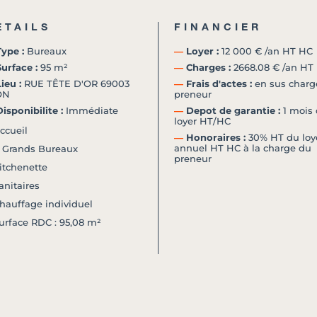
ETAILS
FINANCIER
ype :
Bureaux
―
Loyer :
12 000 € /an HT HC
urface :
95 m²
―
Charges :
2668.08 € /an HT
ieu :
RUE TÊTE D'OR 69003
―
Frais d'actes :
en sus charg
ON
preneur
isponibilite :
Immédiate
―
Depot de garantie :
1 mois 
loyer HT/HC
ccueil
―
Honoraires :
30% HT du loy
annuel HT HC à la charge du
 Grands Bureaux
preneur
itchenette
anitaires
hauffage individuel
urface RDC : 95,08 m²