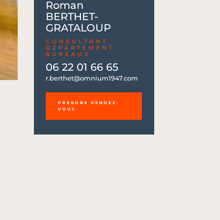
Roman
BERTHET-
GRATALOUP
CONSULTANT
DÉPARTEMENT
BUREAUX
06 22 01 66 65
06 22 01 66 65
r.berthet@omnium1947.com
r.berthet@omnium1947.com
PRENDRE RENDEZ-
VOUS