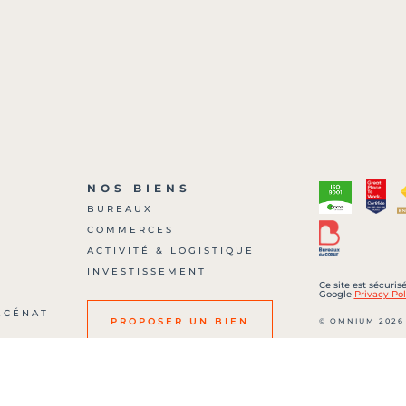
NOS BIENS
BUREAUX
COMMERCES
?
ACTIVITÉ & LOGISTIQUE
INVESTISSEMENT
Ce site est sécuri
Google
Privacy Pol
ÉCÉNAT
© OMNIUM 2026
PROPOSER UN BIEN
SARL au capital de
700 00036 – RCS :
Carte professionne
506 délivréee par 
Etienne Roanne