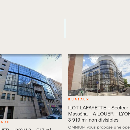
BUREAUX
ILOT LAFAYETTE – Secteur
Masséna – A LOUER – LYON
3 919 m² non divisibles
EAUX
OMNIUM vous propose une opér