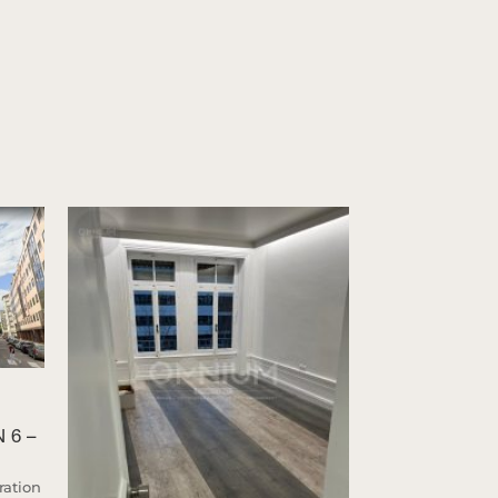
 6 –
ation