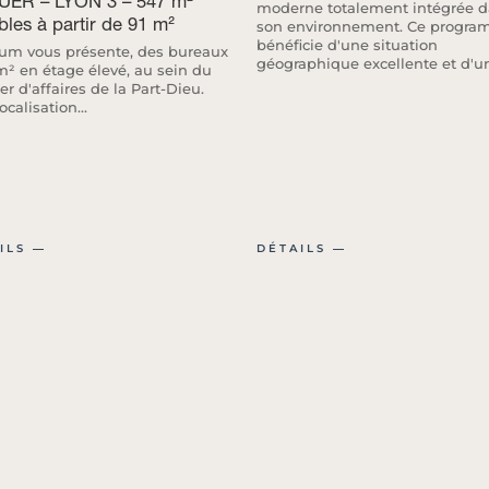
UER – LYON 3 – 547 m²
moderne totalement intégrée 
ibles à partir de 91 m²
son environnement. Ce progr
bénéficie d'une situation
m vous présente, des bureaux
géographique excellente et d'un
m² en étage élevé, au sein du
er d'affaires de la Part-Dieu.
calisation...
ILS ―
DÉTAILS ―