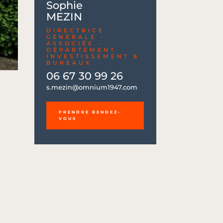
Sophie
MEZIN
DIRECTRICE
GÉNÉRALE -
ASSOCIÉE -
DÉPARTEMENT
INVESTISSEMENT &
BUREAUX
06 67 30 99 26
06 67 30 99 26
s.mezin@omnium1947.com
s.mezin@omnium1947.com
PRENDRE RENDEZ-
VOUS