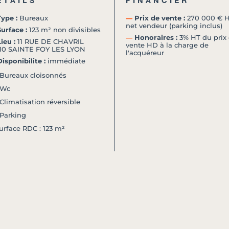
ETAILS
FINANCIER
ype :
Bureaux
―
Prix de vente :
270 000 € 
net vendeur (parking inclus)
urface :
123 m² non divisibles
―
Honoraires :
3% HT du prix
ieu :
11 RUE DE CHAVRIL
vente HD à la charge de
10 SAINTE FOY LES LYON
l'acquéreur
isponibilite :
immédiate
 Bureaux cloisonnés
 Wc
 Climatisation réversible
 Parking
urface RDC : 123 m²