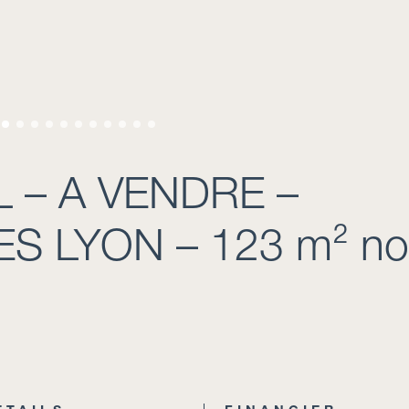
 – A VENDRE –
ES LYON – 123 m² n