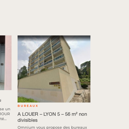
²
BUREAUX
se un
A LOUER – LYON 5 – 56 m² non
 JOUR
é...
divisibles
Omnium vous propose des bureaux