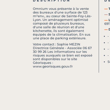
DESCRIPTION
D
Omnium vous présente à la vente
―
T
des bureaux d'une surface de 123
―
S
m²env., au coeur de Sainte-Foy-Lès-
Lyon. Un aménagement optimisé
―
L
composé de plusieurs bureaux,
691
d'une salle de réunion et d'une
―
D
kitchenette, ils sont également
équipés de la climatisation. En sus
-
une place de parking extérieure.
-
Votre contact : Sophie MEZIN
Directrice Générale - Associée 06 67
-
30 99 26 Les informations sur les
risques auxquels ce bien est exposé
-
sont disponibles sur le site
S
Géorisques :
www.georisques.gouv.fr