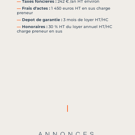
―
Taxes foncieres :
242 € /an HT environ
―
Frais d'actes :
1 450 euros HT en sus charge
preneur
―
Depot de garantie :
3 mois de loyer HT/HC
―
Honoraires :
30 % HT du loyer annuel HT/HC
charge preneur en sus
ANNONCES