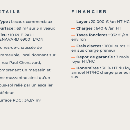
ETAILS
FINANCIER
ype :
Locaux commerciaux
―
Loyer :
20 000 € /an HT HC
urface :
69 m² sur 3 niveaux
―
Charges :
640 € /an HT
ieu :
10 RUE PAUL
―
Taxes foncieres :
932 € /an
ENAVARD 69001 LYON
environ
―
Frais d'actes :
1600 euros H
u rez-de-chaussée de
en sus charge preneur
'immeuble, local donnant sur
―
Depot de garantie :
3 mois
loyer HT/HC
a rue Paul Chenavard,
―
Honoraires :
30 % HT du loy
omprenant un magasin et
annuel HT/HC charge preneur
sus
ne mezzanine ainsi qu'un
ous-sol relié par un escalier
ntérieur
urface RDC : 34,87 m²