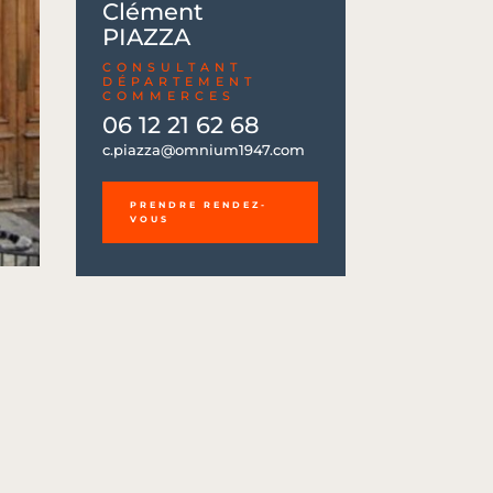
Clément
PIAZZA
CONSULTANT
DÉPARTEMENT
COMMERCES
06 12 21 62 68
06 12 21 62 68
c.piazza@omnium1947.com
c.piazza@omnium1947.com
PRENDRE RENDEZ-
VOUS