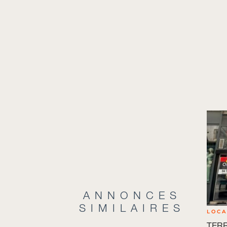
ANNONCES
SIMILAIRES
LOC
TERR