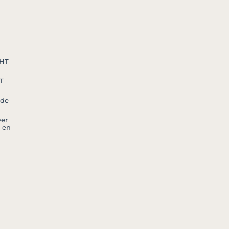
 HT
T
 de
er
 en