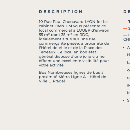
DESCRIPTION
D
10 Rue Paul Chenavard LYON 1er Le
―
T
cabinet OMNIUM vous présente ce
―
S
local commercial à LOUER d'environ
55 m² dont 35 m² en RDC,
―
L
idéalement situé sur une rue
CH
commerçante prisée, à proximité de
A
l'Hôtel de Ville et de la Place des
Terreaux. Ce local en bon état
l
général dispose d'une jolie vitrine,
offrant une excellente visibilité pour
l
votre activité.
c
Bus Nombreuses lignes de bus à
proximité Métro Ligne A - Hôtel de
u
Ville L. Pradel
s
i
S