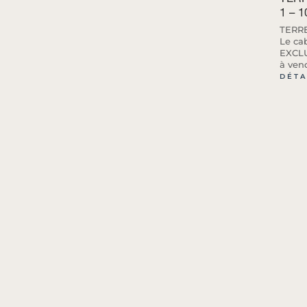
1 – 1
TERR
Le ca
EXCLU
à vend
DÉTA