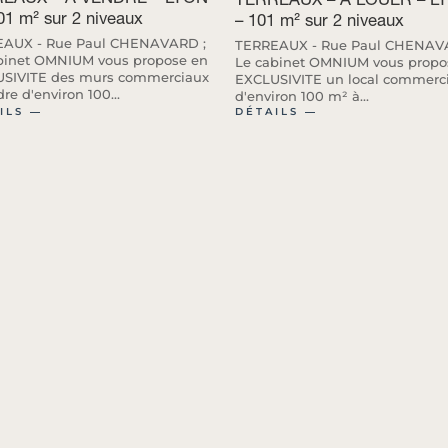
01 m² sur 2 niveaux
– 101 m² sur 2 niveaux
EAUX - Rue Paul CHENAVARD ;
TERREAUX - Rue Paul CHENAV
binet OMNIUM vous propose en
Le cabinet OMNIUM vous propo
SIVITE des murs commerciaux
EXCLUSIVITE un local commerci
re d'environ 100...
d'environ 100 m² à...
ILS ―
DÉTAILS ―