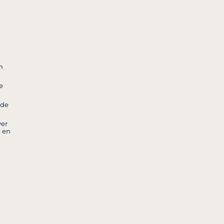
n
e
 de
er
 en