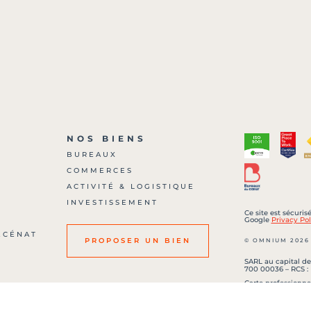
NOS BIENS
BUREAUX
COMMERCES
?
ACTIVITÉ & LOGISTIQUE
INVESTISSEMENT
Ce site est sécuri
Google
Privacy Pol
ÉCÉNAT
© OMNIUM 2026
PROPOSER UN BIEN
SARL au capital de
700 00036 – RCS :
Carte professionne
506 délivréee par 
Etienne Roanne