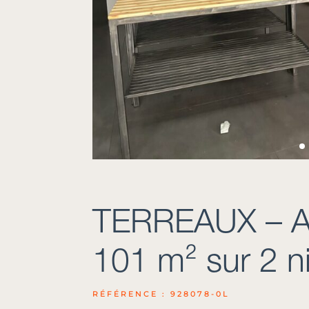
TERREAUX – A
101 m² sur 2 n
RÉFÉRENCE : 928078-0L