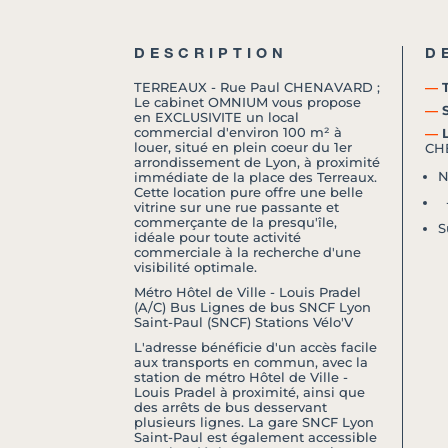
DESCRIPTION
D
TERREAUX - Rue Paul CHENAVARD ;
―
T
Le cabinet OMNIUM vous propose
―
S
en EXCLUSIVITE un local
commercial d'environ 100 m² à
―
L
louer, situé en plein coeur du 1er
CH
arrondissement de Lyon, à proximité
N
immédiate de la place des Terreaux.
Cette location pure offre une belle
-
vitrine sur une rue passante et
commerçante de la presqu'île,
S
idéale pour toute activité
commerciale à la recherche d'une
visibilité optimale.
Métro Hôtel de Ville - Louis Pradel
(A/C) Bus Lignes de bus SNCF Lyon
Saint-Paul (SNCF) Stations Vélo'V
L'adresse bénéficie d'un accès facile
aux transports en commun, avec la
station de métro Hôtel de Ville -
Louis Pradel à proximité, ainsi que
des arrêts de bus desservant
plusieurs lignes. La gare SNCF Lyon
Saint-Paul est également accessible