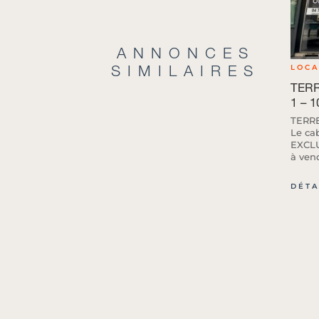
ANNONCES
SIMILAIRES
LOC
TERR
1 – 1
TERR
Le ca
EXCLU
à vend
DÉTA