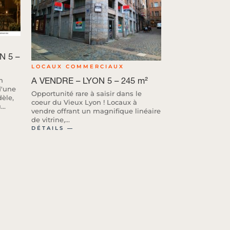
N 5 –
LOCAUX COMMERCIAUX
A VENDRE – LYON 5 – 245 m²
n
d'une
Opportunité rare à saisir dans le
dèle,
coeur du Vieux Lyon ! Locaux à
..
vendre offrant un magnifique linéaire
de vitrine,...
DÉTAILS ―