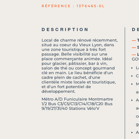
RÉFÉRENCE : 1376465-0L
DESCRIPTION
D
Local de charme rénové récemment,
―
T
situé au coeur du Vieux Lyon, dans
―
S
une zone touristique à très fort
passage. Belle visibilité sur une
―
L
place commerçante animée. Idéal
GO
pour glacier, pâtissier, bar à vin,
L
salon de thé ou concept gourmand
clé en main. Le lieu bénéficie d'un
C
cadre plein de cachet, d'une
clientèle mixte locale et touristique,
M
et d'un fort potentiel de
développement.
a
Métro A/D Funiculaire Montmartre
A
1/2 Bus C3/C5/C13/C14/C18/C20 Bus
a
9/19/27/31/40 Stations Vélo'V
c
g
A