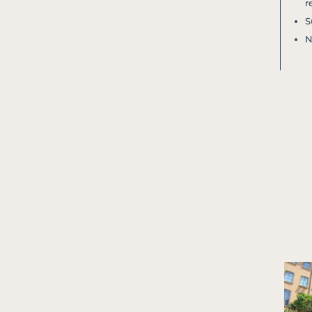
r
S
N