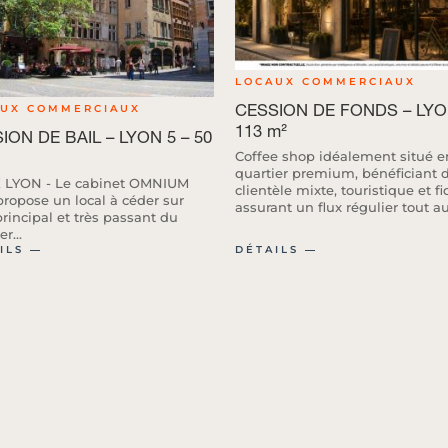
LOCAUX COMMERCIAUX
CESSION DE FONDS – LYO
AUX COMMERCIAUX
113 m²
ION DE BAIL – LYON 5 – 50
Coffee shop idéalement situé e
quartier premium, bénéficiant 
 LYON - Le cabinet OMNIUM
clientèle mixte, touristique et fi
propose un local à céder sur
assurant un flux régulier tout au.
principal et très passant du
r...
ILS ―
DÉTAILS ―