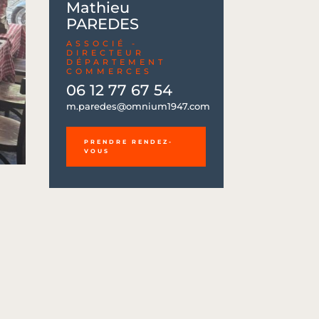
Mathieu
PAREDES
ASSOCIÉ -
DIRECTEUR
DÉPARTEMENT
COMMERCES
06 12 77 67 54
06 12 77 67 54
m.paredes@omnium1947.com
m.paredes@omnium1947.com
PRENDRE RENDEZ-
VOUS