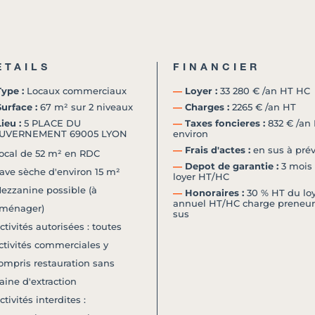
ETAILS
FINANCIER
ype :
Locaux commerciaux
―
Loyer :
33 280 € /an HT HC
urface :
67 m² sur 2 niveaux
―
Charges :
2265 € /an HT
ieu :
5 PLACE DU
―
Taxes foncieres :
832 € /an
UVERNEMENT 69005 LYON
environ
―
Frais d'actes :
en sus à prév
ocal de 52 m² en RDC
―
Depot de garantie :
3 mois
ave sèche d'environ 15 m²
loyer HT/HC
ezzanine possible (à
―
Honoraires :
30 % HT du loy
annuel HT/HC charge preneur
ménager)
sus
ctivités autorisées : toutes
ctivités commerciales y
ompris restauration sans
aine d'extraction
ctivités interdites :