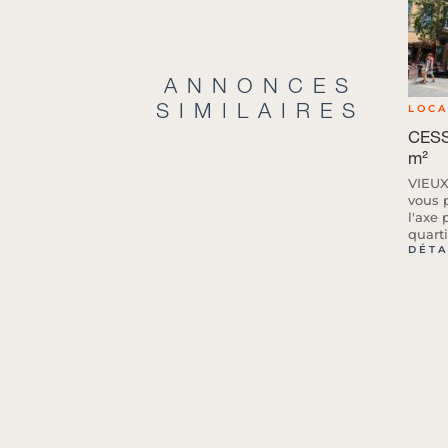
ANNONCES
SIMILAIRES
LOC
CESS
m²
VIEUX
vous 
l'axe 
quartie
DÉTA