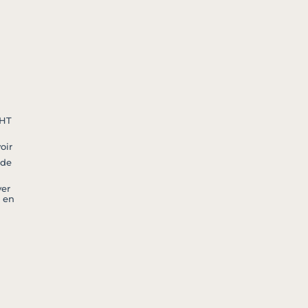
 HT
oir
 de
er
 en