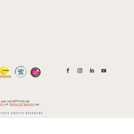
sé par reCAPTCHA de
icy
et
Terms of Service
ap
 TOUS DROITS RÉSERVÉS
 105 000 € – Siret : 452 022
 B 452 022 700 LYON
lle n° CPI 6901 2018 000 033