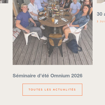
30 
3 JU
Séminaire d’été Omnium 2026
5 AOÛT 2026
TOUTES LES ACTUALITÉS